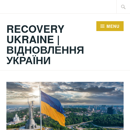
Skip
Searc
to
for:
content
RECOVERY
MENU
UKRAINE |
ВІДНОВЛЕННЯ
УКРАЇНИ