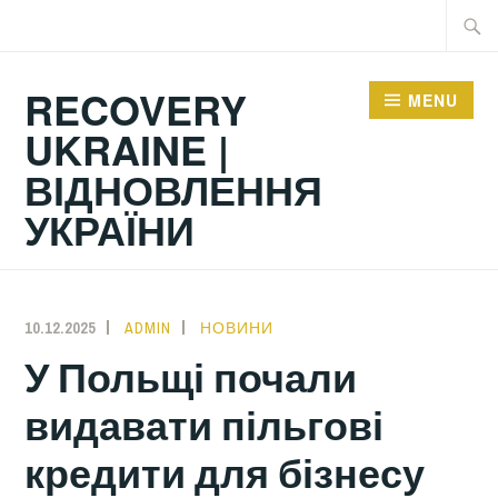
Skip
Searc
to
for:
content
RECOVERY
MENU
UKRAINE |
ВІДНОВЛЕННЯ
УКРАЇНИ
10.12.2025
ADMIN
НОВИНИ
У Польщі почали
видавати пільгові
кредити для бізнесу