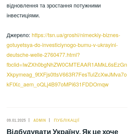
відновлення та зростання потужними
інвестиціями.
Джерело:
https://tsn.ua/groshi/nimeckiy-biznes-
gotuyetsya-do-investiciynogo-bumu-v-ukrayini-
deutsche-welle-2760477.html?
fbclid=IwZXh0bgNhZW0CMTEAAR1AMkL6sEzGn
Xkpymeag_9tXFjs0ttsV663R7FesTuIZcXwJMva7o
kFIXc_aem_oQLj4B97oMPi631FDDOmqw
09.01.2025
ADMIN
ПУБЛІКАЦІЇ
Відбудувати Україну. Як це хоче