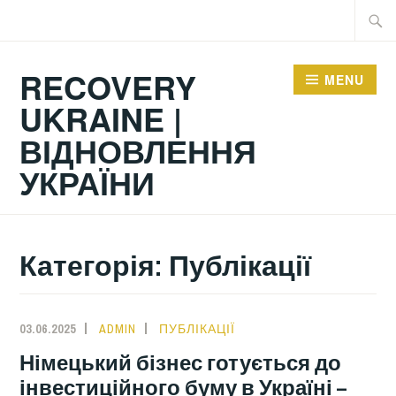
Skip
Searc
to
for:
content
RECOVERY
MENU
UKRAINE |
ВІДНОВЛЕННЯ
УКРАЇНИ
Категорія:
Публікації
03.06.2025
ADMIN
ПУБЛІКАЦІЇ
Німецький бізнес готується до
інвестиційного буму в Україні –