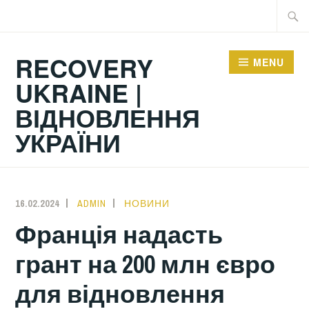
Skip
Searc
to
for:
content
RECOVERY
MENU
UKRAINE |
ВІДНОВЛЕННЯ
УКРАЇНИ
16.02.2024
ADMIN
НОВИНИ
Франція надасть
грант на 200 млн євро
для відновлення