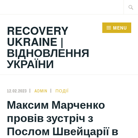
Skip
Searc
to
for:
content
RECOVERY
MENU
UKRAINE |
ВІДНОВЛЕННЯ
УКРАЇНИ
12.02.2023
ADMIN
ПОДІЇ
Максим Марченко
провів зустріч з
Послом Швейцарії в