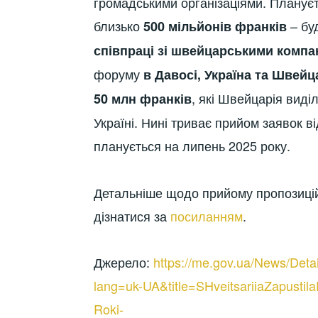
громадськими організаціями. Планує
близько
– бу
500 мільйонів франків
співпраці зі швейцарськими компа
форуму
в Давосі, Україна та Шве
, які Швейцарія виді
50 млн франків
Україні. Нині триває прийом заявок ві
планується на липень 2025 року.
Детальніше щодо прийому пропозицій 
дізнатися за
посиланням
.
Джерело:
https://me.gov.ua/News/Det
lang=uk-UA&title=SHveitsariiaZapusti
Roki-