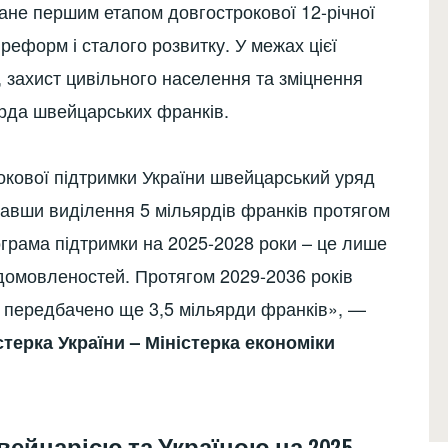
ане першим етапом довгострокової 12-річної
 реформ і сталого розвитку. У межах цієї
 захист цивільного населення та зміцнення
ярда швейцарських франків.
окової підтримки України швейцарський уряд
увавши виділення 5 мільярдів франків протягом
грама підтримки на 2025-2028 роки – це лише
 домовленостей. Протягом 2029-2036 років
 передбачено ще 3,5 мільярди франків», —
терка України – Міністерка економіки
ейцарією та Україною на 2025–