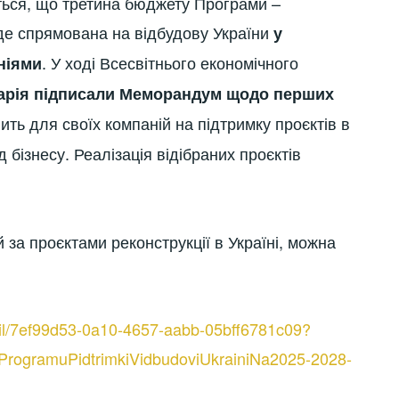
ться, що третина бюджету Програми –
де спрямована на відбудову України
у
. У ході Всесвітнього економічного
ніями
йцарія підписали Меморандум щодо перших
лить для своїх компаній на підтримку проєктів в
д бізнесу. Реалізація відібраних проєктів
за проєктами реконструкції в Україні, можна
ail/7ef99d53-0a10-4657-aabb-05bff6781c09?
laProgramuPidtrimkiVidbudoviUkrainiNa2025-2028-