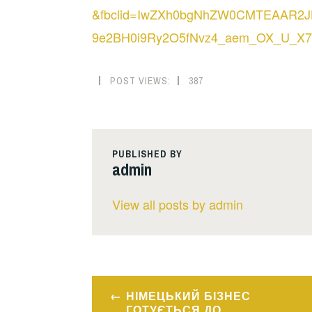
&fbclid=IwZXh0bgNhZW0CMTEAAR2
9e2BH0i9Ry2O5fNvz4_aem_OX_U_X7
POST VIEWS:
387
PUBLISHED BY
admin
View all posts by admin
Навігація
НІМЕЦЬКИЙ БІЗНЕС
ГОТУЄТЬСЯ ДО