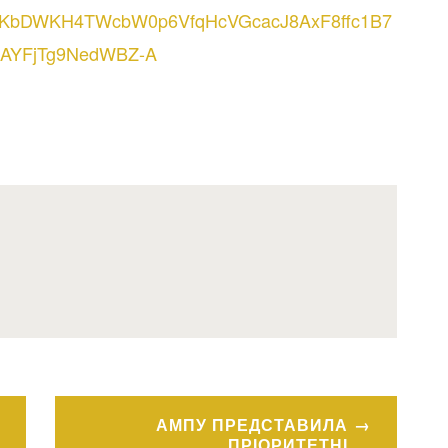
JKbDWKH4TWcbW0p6VfqHcVGcacJ8AxF8ffc1B7
AYFjTg9NedWBZ-A
АМПУ ПРЕДСТАВИЛА
ПРІОРИТЕТНІ