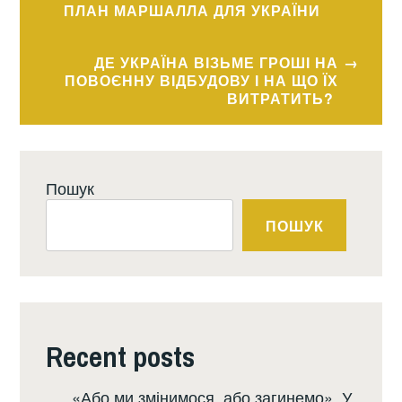
записів
ПЛАН МАРШАЛЛА ДЛЯ УКРАЇНИ
ДЕ УКРАЇНА ВІЗЬМЕ ГРОШІ НА
ПОВОЄННУ ВІДБУДОВУ І НА ЩО ЇХ
ВИТРАТИТЬ?
Пошук
ПОШУК
Recent posts
«Або ми змінимося, або загинемо». У