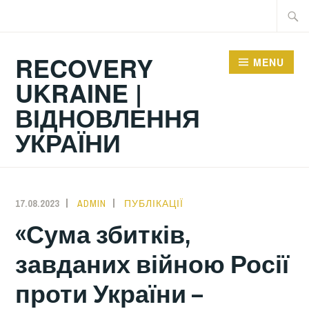
Skip
Searc
to
for:
content
RECOVERY
MENU
UKRAINE |
ВІДНОВЛЕННЯ
УКРАЇНИ
17.08.2023
ADMIN
ПУБЛІКАЦІЇ
«Сума збитків,
завданих війною Росії
проти України –