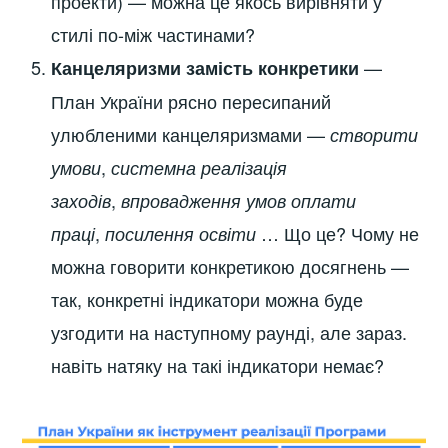
проекти) — можна це якось вирівняти у
стилі по-між частинами?
—
Канцеляризми замість конкретики
План України рясно пересипаний
улюбленими канцеляризмами —
створити
,
умови
системна реалізація
,
заходів
впровадження умов оплати
,
… Що це? Чому не
праці
посилення освіти
можна говорити конкретикою досягнень —
так, конкретні індикатори можна буде
узгодити на наступному раунді, але зараз.
навіть натяку на такі індикатори немає?