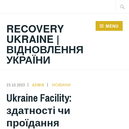
Skip
Searc
to
for:
content
RECOVERY
MENU
UKRAINE |
ВІДНОВЛЕННЯ
УКРАЇНИ
23.10.2023
ADMIN
НОВИНИ
Ukraine Facility:
здатності чи
проїдання