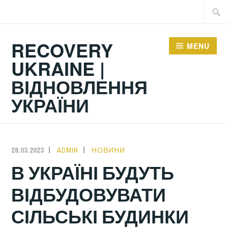
Skip
Searc
to
for:
content
RECOVERY
MENU
UKRAINE |
ВІДНОВЛЕННЯ
УКРАЇНИ
28.03.2023
ADMIN
НОВИНИ
В УКРАЇНІ БУДУТЬ
ВІДБУДОВУВАТИ
СІЛЬСЬКІ БУДИНКИ