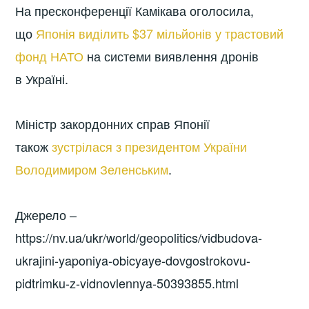
На пресконференції Камікава оголосила,
що
Японія виділить $37 мільйонів у трастовий
фонд НАТО
на системи виявлення дронів
в Україні.
Міністр закордонних справ Японії
також
зустрілася з президентом України
Володимиром Зеленським
.
Джерело –
https://nv.ua/ukr/world/geopolitics/vidbudova-
ukrajini-yaponiya-obicyaye-dovgostrokovu-
pidtrimku-z-vidnovlennya-50393855.html