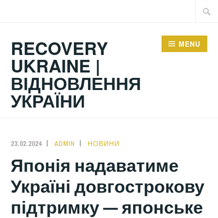
Skip
Searc
to
for:
content
RECOVERY
MENU
UKRAINE |
ВІДНОВЛЕННЯ
УКРАЇНИ
23.02.2024
ADMIN
НОВИНИ
Японія надаватиме
Україні довгострокову
підтримку — японське