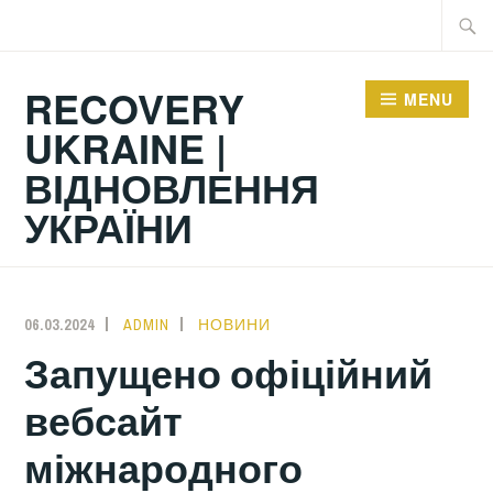
Skip
Searc
to
for:
content
RECOVERY
MENU
UKRAINE |
ВІДНОВЛЕННЯ
УКРАЇНИ
06.03.2024
ADMIN
НОВИНИ
Запущено офіційний
вебсайт
міжнародного