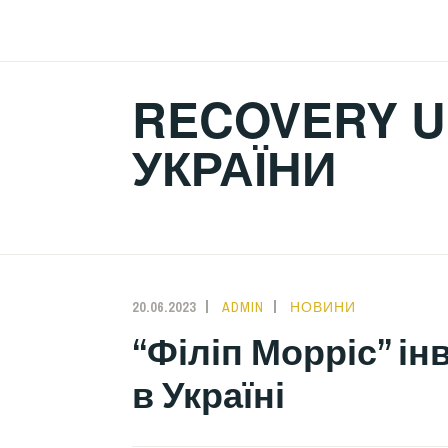
Skip
to
content
RECOVERY U
УКРАЇНИ
20.06.2023
ADMIN
НОВИНИ
“Філіп Морріс” ін
в Україні