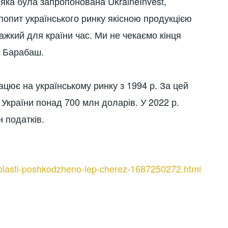
 яка була запропонована UkraineInvest,
попит українського ринку якісною продукцією
важкий для країни час. Ми не чекаємо кінця
в Барабаш.
ацює на українському ринку з 1994 р. За цей
 України понад 700 млн доларів. У 2022 р.
 податків.
-oblasti-poshkodzheno-lep-cherez-1687250272.html