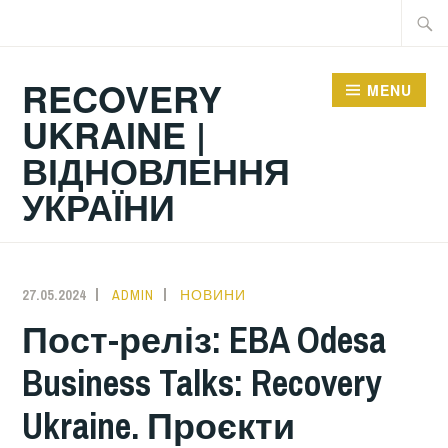
Skip
Searc
to
for:
content
RECOVERY
MENU
UKRAINE |
ВІДНОВЛЕННЯ
УКРАЇНИ
27.05.2024
ADMIN
НОВИНИ
Пост-реліз: EBA Odesa
Business Talks: Recovery
Ukraine. Проєкти