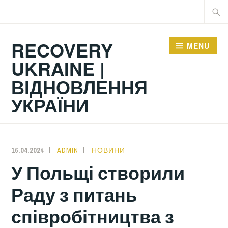
Skip
Searc
to
for:
content
RECOVERY
MENU
UKRAINE |
ВІДНОВЛЕННЯ
УКРАЇНИ
16.04.2024
ADMIN
НОВИНИ
У Польщі створили
Раду з питань
співробітництва з