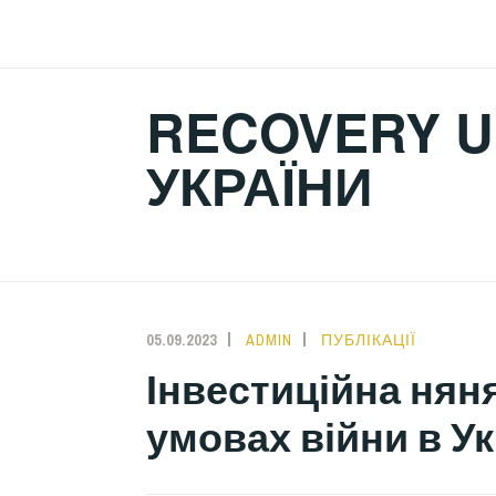
Skip
to
content
RECOVERY U
УКРАЇНИ
05.09.2023
ADMIN
ПУБЛІКАЦІЇ
Інвестиційна няня
умовах війни в У