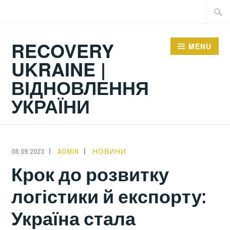
Skip
Searc
to
for:
content
RECOVERY
MENU
UKRAINE |
ВІДНОВЛЕННЯ
УКРАЇНИ
08.09.2023
ADMIN
НОВИНИ
Крок до розвитку
логістики й експорту:
Україна стала