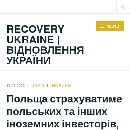
Skip
Searc
to
for:
content
RECOVERY
MENU
UKRAINE |
ВІДНОВЛЕННЯ
УКРАЇНИ
11.09.2023
ADMIN
НОВИНИ
Польща страхуватиме
польських та інших
іноземних інвесторів,