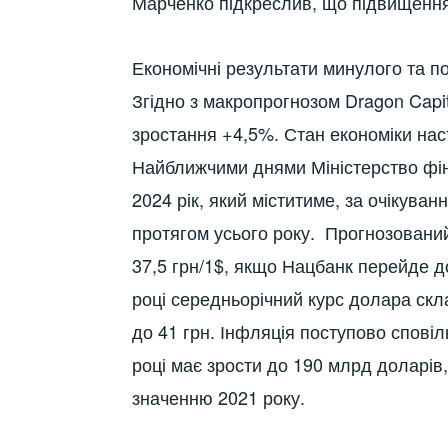
Марченко підкреслив, що підвищення
Економічні результати минулого та по
Згідно з макропрогнозом Dragon Capit
зростання +4,5%. Стан економіки нас
Найближчими днями Міністерство фін
2024 рік, який міститиме, за очікуван
протягом усього року. Прогнозований
37,5 грн/1$, якщо Нацбанк перейде до
році середньорічний курс долара скла
до 41 грн. Інфляція поступово спові
році має зрости до 190 млрд доларі
значенню 2021 року.