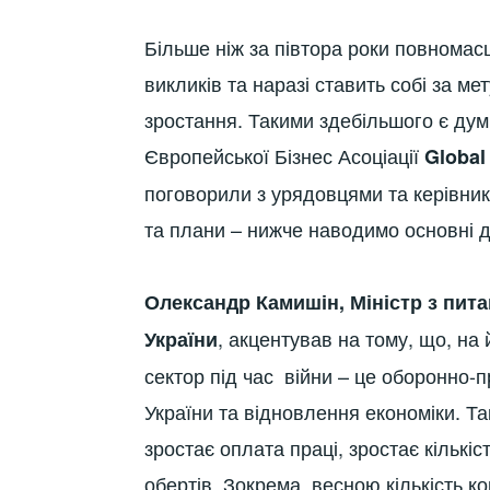
Більше ніж за півтора роки повномас
викликів та наразі ставить собі за м
зростання. Такими здебільшого є думки
Європейської Бізнес Асоціації
Global
поговорили з урядовцями та керівника
та плани – нижче наводимо основні д
Олександр Камишін, Міністр з пита
, акцентував на тому, що, на
України
сектор під час війни – це оборонно
України та відновлення економіки. Та
зростає оплата праці, зростає кількі
обертів. Зокрема, весною кількість к