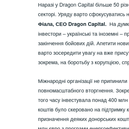
Наразі у Dragon Capital більше 50 різ
секторі. Уряду варто сфокусуватись 
На думку
Фіала, СЕО
Dragon
Capital
.
інвестори – українські та іноземні –
закінчення бойових дій. Апетити нови
варто зосередити увагу на вже присутн
зокрема, на боротьбу з корупцією, с
Міжнародні організації не припинили 
повномасштабного вторгнення. Зокре
того часу інвестувала понад 400 млн
коштів було скеровано на підтримку к
призначення деяких донорських кошті
млн євро з програми енергоефективн