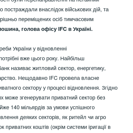
о постраждали внаслідок військових дій, та
трішньо переміщених осіб тимчасовим
лошина,
голова офісу
IFC
в Україні.
треби України у відновленні
потрібні вже цього року. Найбільш
анк називає житловий сектор, енергетику,
дарство. Нещодавно IFC провела власне
ватного сектору у процесі відновлення. Згідно
них може згенерувати приватний сектор без
йже 140 мільярдів за умови успішного
влення деяких секторів, як ритейл чи агро
к приватних коштів (окрім системи іригації в