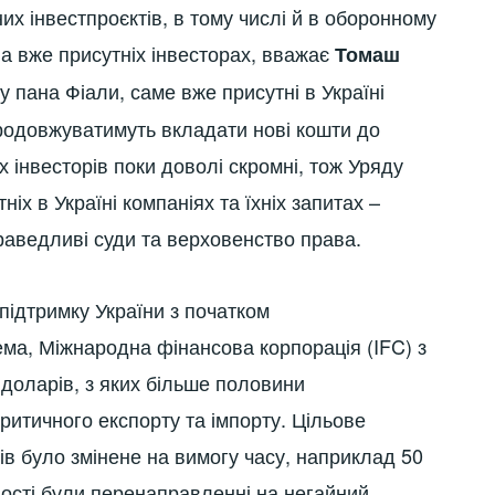
них інвестпроєктів, в тому числі й в оборонному
на вже присутніх інвесторах, вважає
Томаш
 пана Фіали, саме вже присутні в Україні
 продовжуватимуть вкладати нові кошти до
х інвесторів поки доволі скромні, тож Уряду
іх в Україні компаніях та їхніх запитах –
праведливі суди та верховенство права.
підтримку України з початком
ма, Міжнародна фінансова корпорація (IFC) з
 доларів, з яких більше половини
ритичного експорту та імпорту. Цільове
в було змінене на вимогу часу, наприклад 50
ості були перенаправленні на негайний