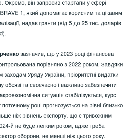
ю. Окремо, він запросив стартапи у сфері
кт BRAVE 1, який допомагає корисним та цікавим
лізації, надає гранти (від 5 до 25 тис. доларів
d).
зазначив, що у 2023 році фінансова
арченко
 контрольована порівняно з 2022 роком. Завдяки
м заходам Уряду України, пріоритетні видатки
 обсязі та своєчасно і важливо забезпечити
 макроекономічна ситуація стабілізується, курс
 поточному році прогнозується на рівні близько
ільше ніж рівнень експорту, що є тривожним
024-й не буде легким роком, адже треба
сектор оборони, не менші ніж цього року.