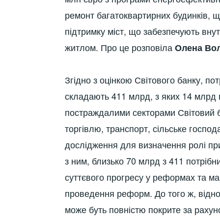
ремонт багатоквартирних будинків, щ
підтримку міст, що забезпечують вну
житлом. Про це розповіла
Олена Во
Згідно з оцінкою Світового банку, по
складають 411 млрд, з яких 14 млрд 
постраждалими секторами Світовий б
торгівлю, транспорт, сільське госпо
дослідження для визначення ролі при
з ним, близько 70 млрд з 411 потріб
суттєвого прогресу у реформах та ма
проведення реформ. До того ж, відно
може буть повністю покрите за рахуно