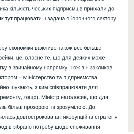
ика кількість чеських підприємців приїхали до
 як тут працювати. І задача оборонного сектору
ору економіки важливо також все більше
рейки, це, власне те, що для деяких може
ку в звичайному напрямку. Тож він закликав
ктором – Міністерство та підприємства
ійно шукають, з ким співпрацювати для
ремонту, тощо). Міністр наголосив, що для
узь більш прозорою та зрозумілою. До
илась довгострокова антикорупційна стратегія
заводів зібрано потребу щодо споживання