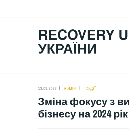
Skip
to
content
RECOVERY U
УКРАЇНИ
13.09.2023
ADMIN
ПОДІЇ
Зміна фокусу з в
бізнесу на 2024 рік