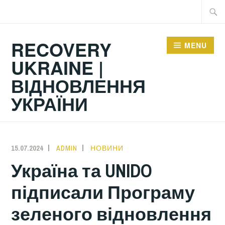
Skip
Searc
to
for:
content
RECOVERY
MENU
UKRAINE |
ВІДНОВЛЕННЯ
УКРАЇНИ
15.07.2024
ADMIN
НОВИНИ
Україна та UNIDO
підписали Програму
зеленого відновлення