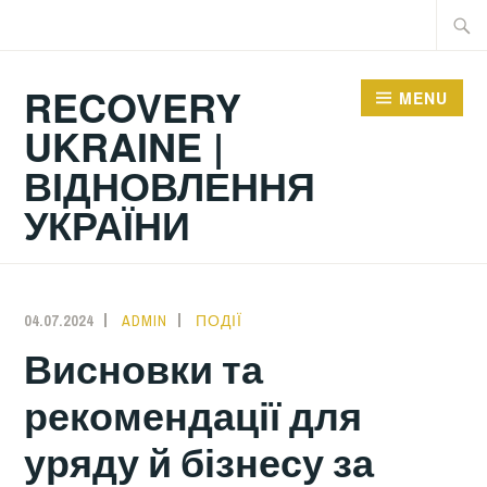
Skip
Searc
to
for:
content
RECOVERY
MENU
UKRAINE |
ВІДНОВЛЕННЯ
УКРАЇНИ
04.07.2024
ADMIN
ПОДІЇ
Висновки та
рекомендації для
уряду й бізнесу за