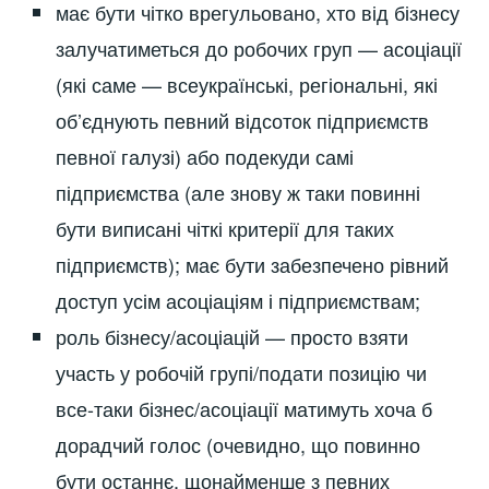
має бути чітко врегульовано, хто від бізнесу
залучатиметься до робочих груп — асоціації
(які саме — всеукраїнські, регіональні, які
об’єднують певний відсоток підприємств
певної галузі) або подекуди самі
підприємства (але знову ж таки повинні
бути виписані чіткі критерії для таких
підприємств); має бути забезпечено рівний
доступ усім асоціаціям і підприємствам;
роль бізнесу/асоціацій — просто взяти
участь у робочій групі/подати позицію чи
все-таки бізнес/асоціації матимуть хоча б
дорадчий голос (очевидно, що повинно
бути останнє, щонайменше з певних